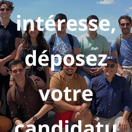
intéresse,
déposez
votre
candidatu