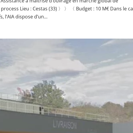
 Assistance à maitrise d’ouvrage en marché global de
 process Lieu : Cestas (33) 〉 〉 〈 Budget : 10 M€ Dans le c
 l’AIA dispose d’un...